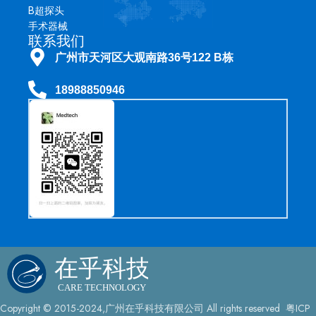
保护与导管
B超探头
生物相容性与耐用性
手术器械
联系我们
► 规格说明
广州市天河区大观南路36号122 B栋
品牌：奥林巴斯
18988850946
型号：CF-H290I
状态：全新
系列：插入管
工作长度：1330 毫米
插入管外径：12 毫米
总长度：1655 毫米
仪器通道内径：3.2 毫米
起订量：1 件
包装：纸箱/标准包装
库存：有
价格：可议价
► 更多服务
Copyright © 2015-2024,广州在乎科技有限公司 All rights reserved 粤ICP
柔性内窥镜的配件：插入管、线缆、螺旋管、线圈管、C 型盖、用