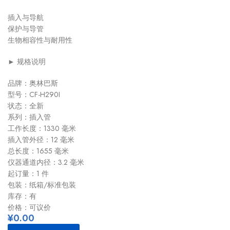
插入与导航
保护与导管
生物相容性与耐用性
► 规格说明
品牌：奥林巴斯
型号：CF-H290I
状态：全新
系列：插入管
工作长度：1330 毫米
插入管外径：12 毫米
总长度：1655 毫米
仪器通道内径：3.2 毫米
起订量：1 件
包装：纸箱/标准包装
库存：有
价格：可议价
¥
0.00