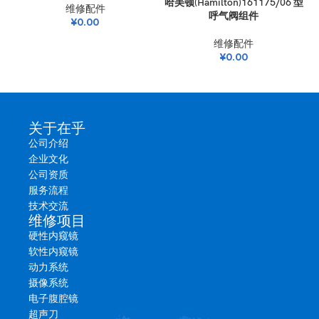
哈美顿(Hamilton)161175/06 型
维修配件
呼气阀组件
¥
0.00
维修配件
¥
0.00
关于在乎
公司介绍
► 简要描述
企业文化
公司资质
奥林巴斯 CF-H290I（属于 EVIS LUCERA ELITE 系列的一款标准长
服务流程
度、高清电子结肠镜）的插入管是内窥镜的长而灵活的管身，可直
技术交流
接插入患者体内。
维修项目
硬性内窥镜
软性内窥镜
动力系统
► 特点/功能
摄像系统
电子腹腔镜
插入与导航
超声刀