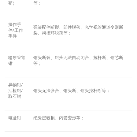
鞘）
等；
操作手
弹簧配件断裂、部件脱落、光学视管通道变形断
件/工作
裂、拇指环脱落等；
手件
输尿管肾
钳头断裂、钳头无法自动闭合、拉杆断、钳芯断
钳
等；
异物钳/
活检钳/
钳头无法张合、钳头断、钳头拉杆断等；
取石钳
电凝钳
绝缘层破损、内管变形等；