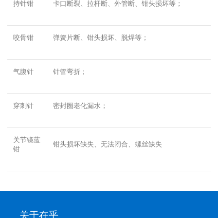
持针钳
卡口断裂、拉杆断、外管断、钳头损坏等；
咬骨钳
弹簧片断、钳头损坏、脱焊等；
气腹针
针管弯折；
穿刺针
密封圈老化漏水；
关节镜蓝
钳头损坏缺失、无法闭合、螺丝缺失
钳
关于在乎