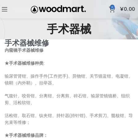
0
¥
0.00
手术器械
手术器械维修
内窥镜手术器械维修
★
手术器械维修种类:
输尿管肾钳、操作手件(工作把手)、异物钳、关节镜蓝钳、电凝钳、
镜鞘（内外鞘）、抬举器、
气腹针、咬骨钳、分离钳、分离剪、碎石钳、输尿管镜镜桥、组织
剪、活检软钳、
活检钳、取石钳、钛夹钳、持针器(持针钳)、手术剪刀、髓核钳、导
光束等维修；
★手术
器械维修品牌：