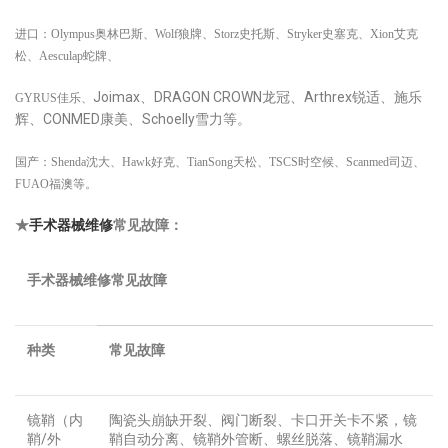
进口：Olympus奥林巴斯、Wolf狼牌、Storz史托斯、Stryker史塞克、Xion艾克
松、Aesculap蛇牌、
Joimax、DRAGON CROWN龙冠、Arthrex锐适、施乐
GYRUS佳乐、
辉、CONMED康美、Schoelly雪力等。
国产：Shenda沈大、Hawk好克、TianSong天松、TSCS时空候、Scanmed司迈、
FUAO福澳等。
★
手术器械维修
常见故障
：
手术器械
维修
常见故障
种类
常见故障
镜鞘（内
陶瓷头崩缺开裂、阀门断裂、卡口开关卡不紧，镜
鞘/外
鞘自动分离、镜鞘外管断、螺丝脱落、镜鞘漏水