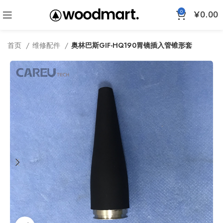
0
¥
0.00
首页
维修配件
奥林巴斯GIF-HQ190胃镜插入管锥形套