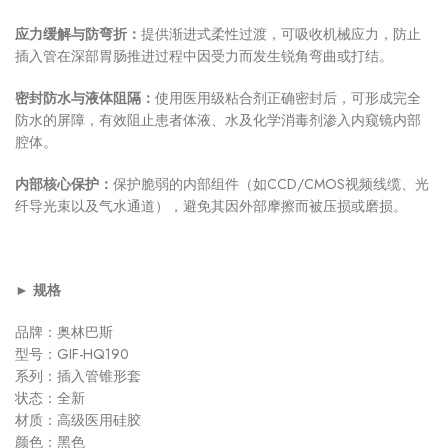
应力缓解与防弯折：
提供渐进式柔性过渡，可吸收机械应力，防止
插入管在深部胃肠推进过程中因受力而发生锐角弯曲或打结。
密封防水与液体阻隔：
使用医用级粘合剂正确密封后，可形成完全
防水的屏障，有效阻止患者体液、水及化学消毒剂渗入内窥镜内部
腔体。
内部核心保护：
保护脆弱的内部组件（如CCD/CMOS视频线缆、光
纤导光束以及气水通道），避免其因外部摩擦而被压损或磨损。
► 规格
品牌：奥林巴斯
型号：GIF-HQ190
系列：插入管锥形套
状态：全新
材质：高级医用硅胶
颜色：黑色