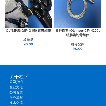
OLYMPUS GIF-Q150 胃镜维修
奥林巴斯 (Olympus)CF-H290L
结肠镜蛇骨组件
软镜类
¥
0.00
维修配件
¥
0.00
关于在乎
公司介绍
企业文化
公司资质
服务流程
技术交流