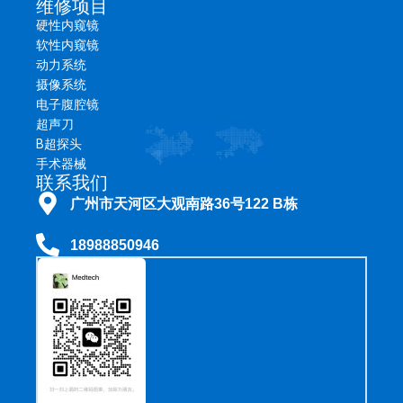
维修项目
硬性内窥镜
软性内窥镜
动力系统
摄像系统
电子腹腔镜
超声刀
B超探头
手术器械
►
简要说明
联系我们
GIF-HQ190插入管锥形套是专为奥林巴斯GIF-HQ190视频胃镜设计
广州市天河区大观南路36号122 B栋
的高端医用级弹性组件。该部件位于柔性插入管与控制手柄连接的
关键部位，作为坚固的应力缓解装置，可有效承受内窥镜检查过程
18988850946
中的严苛要求以及多次高水平消毒（HLD）循环，是专业内镜维修和
维护中必不可少的替换部件。
►
功能
应力缓解与防弯折：
提供渐进式柔性过渡，可吸收机械应力，防止