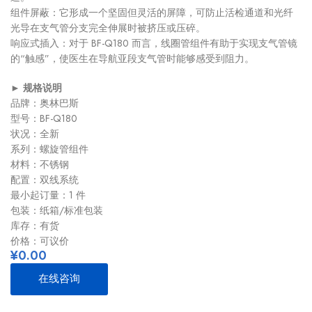
组件屏蔽：它形成一个坚固但灵活的屏障，可防止活检通道和光纤
光导在支气管分支完全伸展时被挤压或压碎。
响应式插入：对于 BF-Q180 而言，线圈管组件有助于实现支气管镜
的“触感”，使医生在导航亚段支气管时能够感受到阻力。
►
规格说明
品牌：奥林巴斯
型号：BF-Q180
状况：全新
系列：螺旋管组件
材料：不锈钢
配置：双线系统
最小起订量：1 件
包装：纸箱/标准包装
库存：有货
价格：可议价
¥
0.00
在线咨询