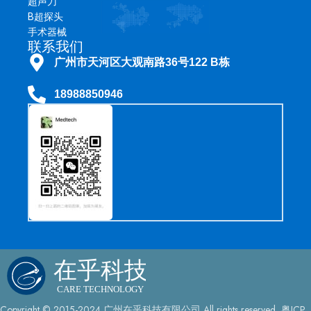
超声刀
►
简要描述
B超探头
奥林巴斯 BF-Q180 所用的螺旋管组件是其内部的关键结构，它能使
手术器械
支气管镜实现精确的“180°向上/130°向下”角度调节，并且还能保护
联系我们
其内部的精密部件。
广州市天河区大观南路36号122 B栋
►
特点/功能
18988850946
角度传输：它充当角度导线的导向装置。当您转动控制旋钮时，线
圈管确保力直接传递至弯曲部分，而不会使导线“锯断”其他内部管
道。
组件屏蔽：它形成一个坚固但灵活的屏障，可防止活检通道和光纤
光导在支气管分支完全伸展时被挤压或压碎。
响应式插入：对于 BF-Q180 而言，线圈管组件有助于实现支气管镜
的“触感”，使医生在导航亚段支气管时能够感受到阻力。
►
规格说明
品牌：奥林巴斯
型号：BF-Q180
状况：全新
系列：螺旋管组件
材料：不锈钢
Copyright © 2015-2024,广州在乎科技有限公司 All rights reserved 粤ICP