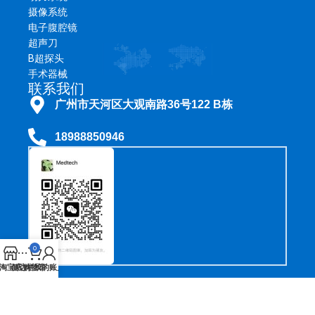
摄像系统
电子腹腔镜
超声刀
B超探头
手术器械
联系我们
广州市天河区大观南路36号122 B栋
18988850946
0
淘宝店
侧边栏
购物车
我的账户