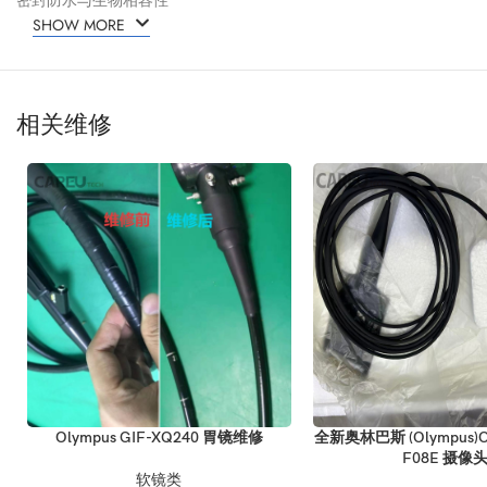
密封防水与生物相容性
SHOW MORE
► 规格
相关维修
品牌：奥林巴斯
型号：GIF-HQ290
状态：全新
系列：弯曲部组件
插入管外径：9.9 毫米
远端外径：10.2 毫米
导丝长度：3500 毫米（3.5 米）
弯曲角度范围（上下）：上：210° / 下：90°
弯曲角度范围（左右）：右：100° / 左：100°
材质：医用级不锈钢
最小起订量：1 件
包装：纸箱 / 标准包装
库存情况：有货
Olympus GIF-XQ240 胃镜维修
全新奥林巴斯 (Olympus)O
价格：可议价
F08E 摄像
软镜类