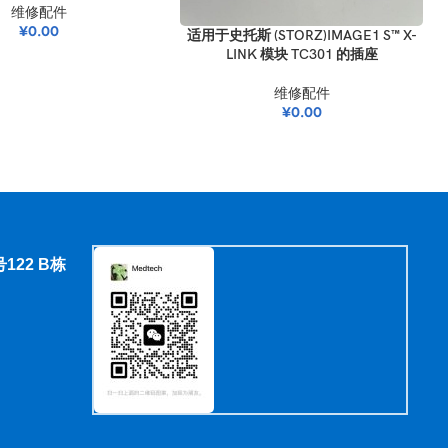
维修配件
¥
0.00
适用于史托斯 (STORZ)IMAGE1 S™ X-
LINK 模块 TC301 的插座
维修配件
¥
0.00
极度后屈，并在自动内镜清洗消毒（AER）周期中接触化学物质，其金属关
22 B栋
弯曲部、橡胶件、气水管道、CCD、光源、处理器、显示器等。