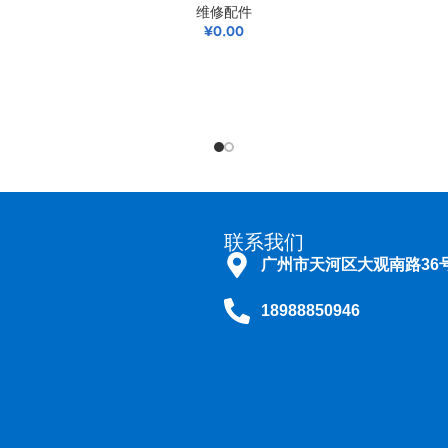
维修配件
¥
0.00
操作（如ESD或EMR）。由于弯曲部在使用过程中需频繁反复弯曲、进行
联系我们
广州市天河区大观南路36号1
玻璃、光束用玻璃、CCD物镜、CCD驱动板、导光管、光束、钳子管、
18988850946