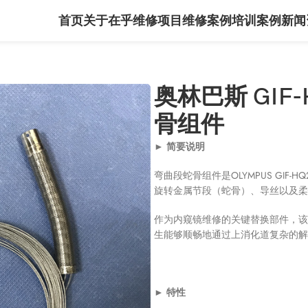
首页
关于在乎
维修项目
维修案例
培训案例
新闻
奥林巴斯 GIF
骨组件
► 简要说明
弯曲段蛇骨组件是OLYMPUS GI
旋转金属节段（蛇骨）、导丝以及柔
作为内窥镜维修的关键替换部件，该
生能够顺畅地通过上消化道复杂的解
► 特性