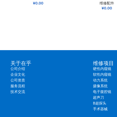
¥
0.00
维修配件
¥
0.00
► 常见问题
为什么GIF-HQ290的弯曲部被视为高损耗部件？
GIF-HQ290是一款高清双焦点胃镜，广泛用于常规诊断及高级治疗
节、导线和外层套管会随着时间推移自然发生磨损。
► 更多服务
关于在乎
维修项目
公司介绍
硬性内窥镜
软性内窥镜的配件：插入管、导丝、螺旋管、线圈管、C型盖、CCD用
企业文化
软性内窥镜
公司资质
动力系统
服务流程
摄像系统
技术交流
电子腹腔镜
超声刀
B超探头
手术器械