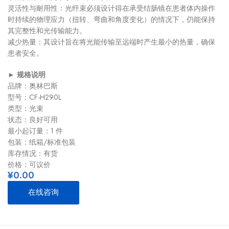
灵活性与耐用性：光纤束必须设计得在承受结肠镜在患者体内操作
时持续的物理应力（扭转、弯曲和角度变化）的情况下，仍能保持
其完整性和光传输能力。
减少热量：其设计旨在将光能传输至远端时产生最小的热量，确保
患者安全。
► 规格说明
品牌：奥林巴斯
型号：CF-H290L
类型：光束
状态：良好可用
最小起订量：1 件
包装：纸箱/标准包装
库存情况：有货
价格：可议价
¥
0.00
在线咨询