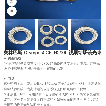
360产品视图
点击放大
奥林巴斯(Olympus) CF-H290L 视频结肠镜光束
► 简要描述
“光束”指的是集成在 CF-H290L 结肠镜内的专用光纤电缆。这些光
纤将外部光源的照明传输到内窥镜的远端。
► 特点
高效照明：其主要功能是将外部 300 瓦氙气灯发出的强白光高效传
输至结肠黏膜，为高清电视成像系统提供明亮清晰的视野。
窄带成像（NBI）专用照明：它传输窄带成像（NBI）所需的光谱滤
波光。这种专用光增强了血管结构和黏膜表面纹理的可见度，这对
于病变的详细光学诊断至关重要。