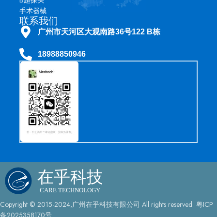
“光束”指的是集成在 CF-H290L 结肠镜内的专用光纤电缆。这些光
手术器械
纤将外部光源的照明传输到内窥镜的远端。
联系我们
广州市天河区大观南路36号122 B栋
► 特点
高效照明：其主要功能是将外部 300 瓦氙气灯发出的强白光高效传
18988850946
输至结肠黏膜，为高清电视成像系统提供明亮清晰的视野。
窄带成像（NBI）专用照明：它传输窄带成像（NBI）所需的光谱滤
波光。这种专用光增强了血管结构和黏膜表面纹理的可见度，这对
于病变的详细光学诊断至关重要。
灵活性与耐用性：光纤束必须设计得在承受结肠镜在患者体内操作
时持续的物理应力（扭转、弯曲和角度变化）的情况下，仍能保持
其完整性和光传输能力。
减少热量：其设计旨在将光能传输至远端时产生最小的热量，确保
患者安全。
► 规格说明
品牌：奥林巴斯
型号：CF-H290L
类型：光束
Copyright © 2015-2024,广州在乎科技有限公司 All rights reserved 粤ICP
状态：良好可用
备2025358170号
最小起订量：1 件