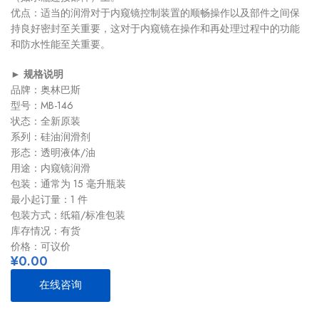
优点：适当的润滑对于内窥镜控制装置的顺畅操作以及部件之间保
持良好密封至关重要，这对于内窥镜在操作和再处理过程中的功能
和防水性能至关重要。
►
规格说明
品牌：奥林巴斯
型号：MB-146
状态：全新原装
系列：硅油润滑剂
形态：透明液体/油
用途：内窥镜润滑
包装：通常为 15 毫升瓶装
最小起订量：1 件
包装方式：纸箱/标准包装
库存情况：有货
价格：可议价
¥
0.00
在线咨询