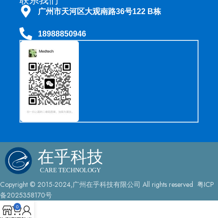
联系我们
►
简要描述
广州市天河区大观南路36号122 B栋
MB-146 是一种硅基润滑剂，用于确保奥林巴斯内窥镜的 O 型圈和
可拆卸部件保持柔韧性，在临床使用和清洗/消毒周期中形成牢固密
18988850946
封并顺畅运行。
►
特点
用途：这是一种专门用于内窥镜部件的惰性润滑剂。
应用：通常将其涂抹在内窥镜的 O 型圈、阀门按钮以及连接部件
（如水瓶连接部件）上。
优点：适当的润滑对于内窥镜控制装置的顺畅操作以及部件之间保
持良好密封至关重要，这对于内窥镜在操作和再处理过程中的功能
和防水性能至关重要。
►
规格说明
品牌：奥林巴斯
型号：MB-146
状态：全新原装
Copyright © 2015-2024,广州在乎科技有限公司 All rights reserved 粤ICP
系列：硅油润滑剂
备2025358170号
形态：透明液体/油
用途：内窥镜润滑
0