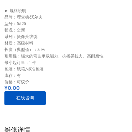
► 规格说明
品牌：理查德·沃尔夫
型号：5525
状况：全新
系列：摄像头线缆
材质：高级材料
长度（典型值）：3 米
耐用性：强大的弯曲承载能力、抗摇晃拉力、高耐磨性
最小起订量：1 件
包装：纸箱/标准包装
库存：有
价格：可议价
¥
0.00
在线咨询
维修详情