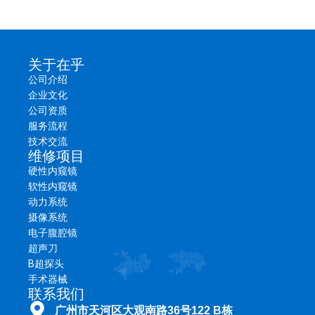
关于在乎
公司介绍
企业文化
公司资质
服务流程
技术交流
维修项目
硬性内窥镜
软性内窥镜
动力系统
摄像系统
电子腹腔镜
超声刀
B超探头
► 简要描述
手术器械
狼牌(R.WOLF) 5525 型摄像头线缆通常与 ENDOCAM 逻辑 4K（摄
联系我们
像机头 85525942）或 ENDOCAM 逻辑高清
广州市天河区大观南路36号122 B栋