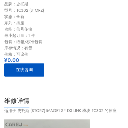
品牌：史托斯
型号：TC302 (STORZ)
状态：全新
系列：插座
功能：信号传输
最小起订量：1 件
包装：纸箱/标准包装
库存情况：有货
价格：可议价
¥
0.00
在线咨询
维修详情
适用于 史托斯 (STORZ) IMAGE1 S™ D3-LINK 模块 TC302 的插座